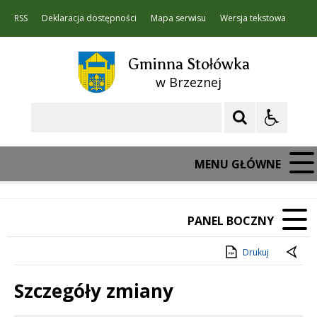
RSS
Deklaracja dostępności
Mapa serwisu
Wersja tekstowa
Gminna Stołówka
w Brzeznej
Szukaj
MENU GŁÓWNE
PANEL BOCZNY
Drukuj
Szczegóły zmiany