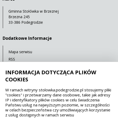
Gminna Stołówka w Brzeznej
Brzezna 245
33-386 Podegrodzie
Dodatkowe Informacje
Mapa serwisu
RSS
Statystyki oglądalności
INFORMACJA DOTYCZĄCA PLIKÓW
Ostatnia aktualizacja: 27.10.2021 12:00
COOKIES
W ramach witryny stolowka.podegrodzie.pl stosujemy pliki
Spełniamy standardy dostępności oraz W3C
"cookies" i przetwarzamy dane osobowe, takie jak adresy
IP i identyfikatory plików cookies w celu świadczenia
WCAG 2.1
SECTION 508
EAA/EN 301549
Państwu usług na najwyższym poziomie, w szczególności
w celach bezpieczeństwa czy umożliwiających korzystanie
z usług dostępnych w ramach serwisu
IS 5568