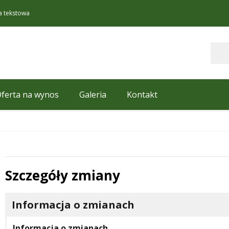
a tekstowa
Szukaj
ferta na wynos
Galeria
Kontakt
Szczegóły zmiany
 miesiąc
Informacja o zmianach
Informacja o zmianach