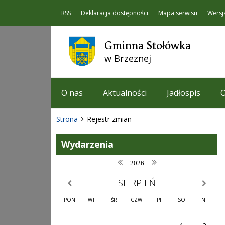
RSS
Deklaracja dostępności
Mapa serwisu
Wersj
Gminna Stołówka
w Brzeznej
O nas
Aktualności
Jadłospis
O
Strona
Rejestr zmian
Wydarzenia
poprzedni rok
następny rok
2026
SIERPIEŃ
poprzedni miesiąc
następny
PON
WT
ŚR
CZW
PI
SO
NI