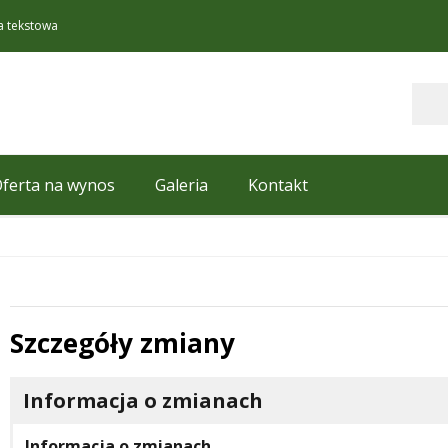
a tekstowa
Szukaj
ferta na wynos
Galeria
Kontakt
Szczegóły zmiany
 miesiąc
Informacja o zmianach
Informacja o zmianach