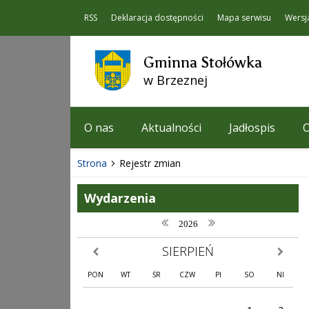
RSS
Deklaracja dostępności
Mapa serwisu
Wersj
Gminna Stołówka
w Brzeznej
O nas
Aktualności
Jadłospis
O
Strona
Rejestr zmian
Wydarzenia
poprzedni rok
następny rok
2026
SIERPIEŃ
poprzedni miesiąc
następny
PON
WT
ŚR
CZW
PI
SO
NI